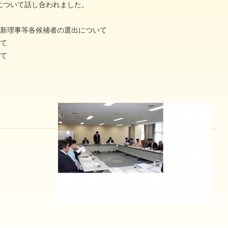
について話し合われました。
新理事等各候補者の選出について
て
て
て
て